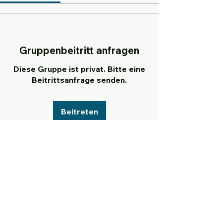
Gruppenbeitritt anfragen
Diese Gruppe ist privat. Bitte eine
Beitrittsanfrage senden.
Beitreten
Info
Willkommen in der Gruppe! Hier
können sich Mitglieder austau
...
Weiterlesen