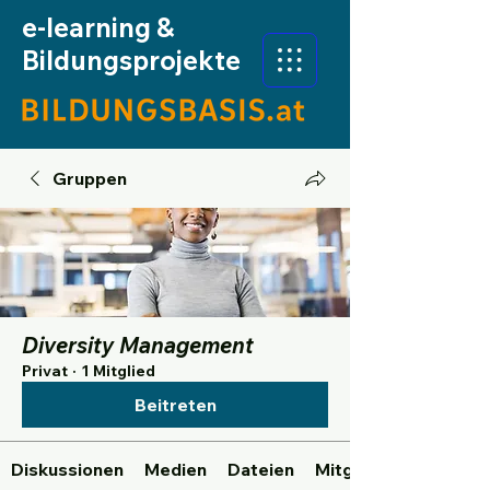
e-learning &
Bildungsprojekte
Gruppen
Diversity Management
Privat
·
1 Mitglied
Beitreten
Diskussionen
Medien
Dateien
Mitglieder