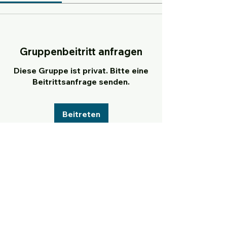
Gruppenbeitritt anfragen
Diese Gruppe ist privat. Bitte eine
Beitrittsanfrage senden.
Beitreten
Info
Willkommen in der Gruppe! Hier
können sich Mitglieder austau
...
Weiterlesen