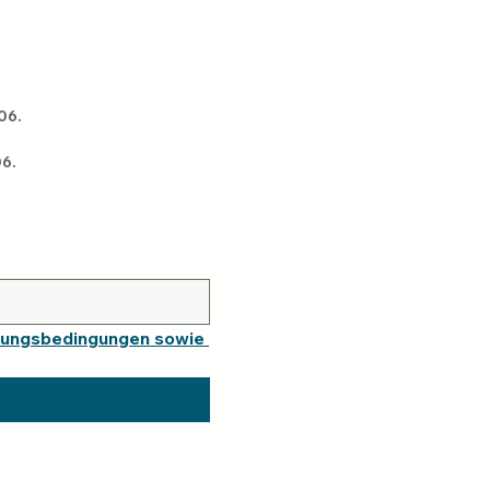
Termine Gerolding: 04.02., 18.02., 04.03., 18.03., 01.04., 15.04., 29.04., 13.05., 27.05., 10.06. 
06.
tungsbedingungen sowie 